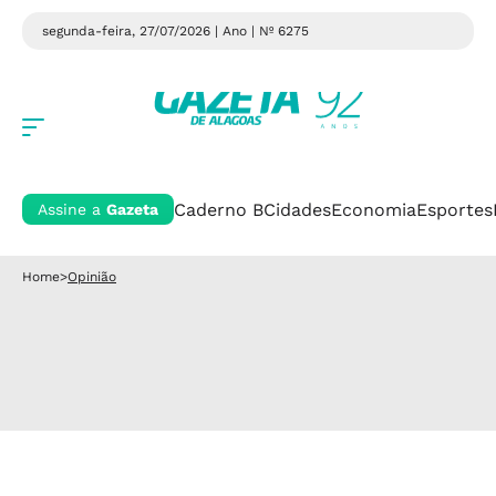
segunda-feira, 27/07/2026 | Ano
| Nº 6275
Caderno B
Cidades
Economia
Esportes
Assine a
Gazeta
Home
>
Opinião
Opinião