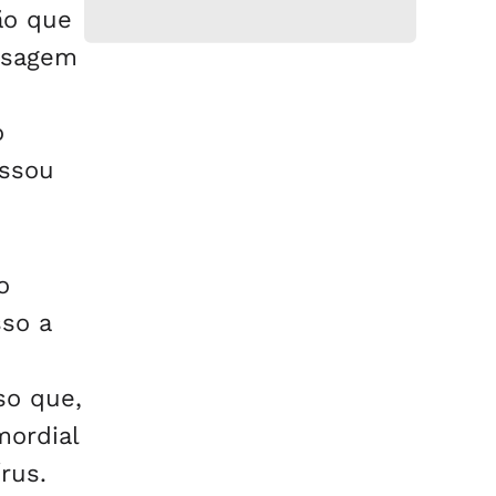
ão que
assagem
o
assou
o
sso a
so que,
mordial
rus.