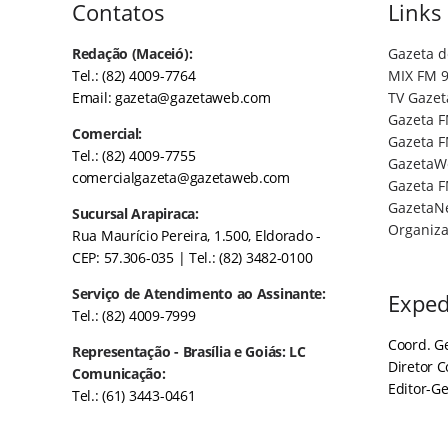
Contatos
Links
Redação (Maceió):
Gazeta d
Tel.: (82) 4009-7764
MIX FM 9
Email:
gazeta@gazetaweb.com
TV Gazet
Gazeta F
Comercial:
Gazeta F
Tel.: (82) 4009-7755
GazetaW
comercialgazeta@gazetaweb.com
Gazeta F
GazetaN
Sucursal Arapiraca:
Organiza
Rua Maurício Pereira, 1.500, Eldorado -
CEP: 57.306-035
| Tel.: (82) 3482-0100
Serviço de Atendimento ao Assinante:
Exped
Tel.: (82) 4009-7999
Coord. Ge
Representação - Brasília e Goiás: LC
Diretor 
Comunicação:
Editor-Ge
Tel.: (61) 3443-0461