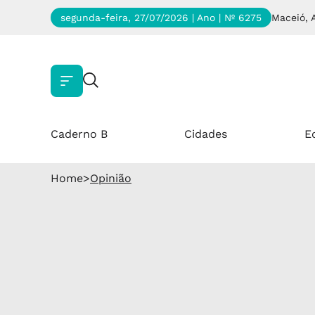
segunda-feira, 27/07/2026 | Ano
| Nº 6275
Maceió, 
Caderno B
Cidades
E
Home
>
Opinião