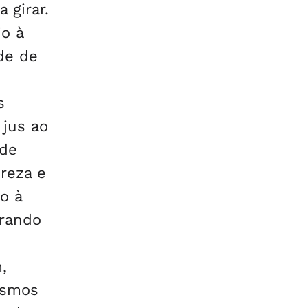
 girar.
o à
de de
s
 jus ao
 de
reza e
o à
orando
,
ismos