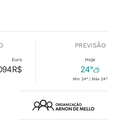
O
PREVISÃO
Euro
Hoje
094
R$
24°
Min 24° | Máx 24°