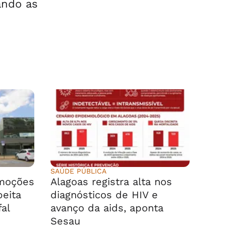
ando as
SAÚDE PÚBLICA
emoções
Alagoas registra alta nos
peita
diagnósticos de HIV e
fal
avanço da aids, aponta
Sesau