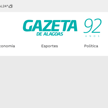
AL
24°
conomia
Esportes
Política