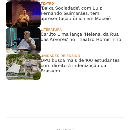
TEATRO
‘Baixa Sociedade’, com Luiz
Fernando Guimarães, tem
apresentação única em Maceió
LITERATURA
Carlito Lima lança ‘Helena, da Rua
das Árvores’ no Theatro Homerinho
UNIDADES DE ENSINO
DPU busca mais de 100 estudantes
com direito à indenização da
Braskem