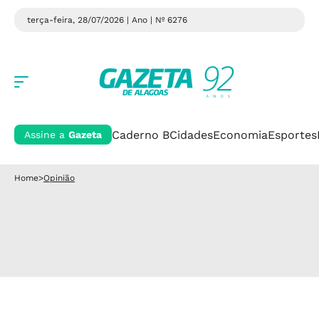
terça-feira, 28/07/2026 | Ano
| Nº 6276
Caderno B
Cidades
Economia
Esportes
Assine a
Gazeta
Home
>
Opinião
Opinião