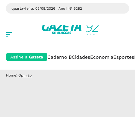
quarta-feira, 05/08/2026 | Ano
| Nº 6282
Caderno B
Cidades
Economia
Esportes
Assine a
Gazeta
Home
>
Opinião
Opinião