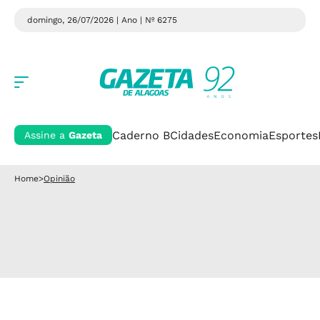
domingo, 26/07/2026 | Ano
| Nº 6275
Caderno B
Cidades
Economia
Esportes
Assine a
Gazeta
Home
>
Opinião
Opinião