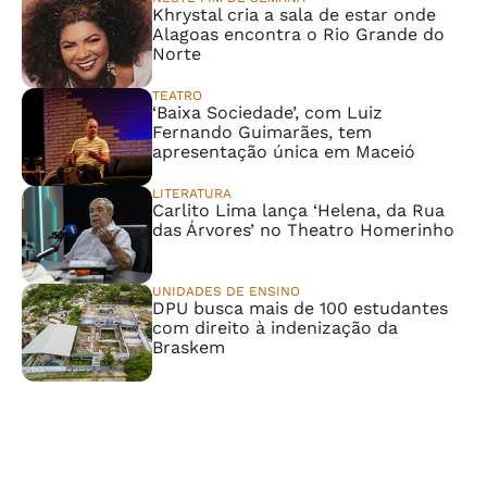
Khrystal cria a sala de estar onde
Alagoas encontra o Rio Grande do
Norte
TEATRO
‘Baixa Sociedade’, com Luiz
Fernando Guimarães, tem
apresentação única em Maceió
LITERATURA
Carlito Lima lança ‘Helena, da Rua
das Árvores’ no Theatro Homerinho
UNIDADES DE ENSINO
DPU busca mais de 100 estudantes
com direito à indenização da
Braskem