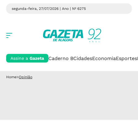
segunda-feira, 27/07/2026 | Ano
| Nº 6275
Caderno B
Cidades
Economia
Esportes
Assine a
Gazeta
Home
>
Opinião
Opinião