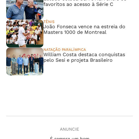
favoritos ao acesso à Série C
TÊNIS
João Fonseca vence na estreia do
Masters 1000 de Montreal
NATAÇÃO PARALÍMPICA
William Costa destaca conquistas
pelo Sesi e projeta Brasileiro
ANUNCIE
É sempre um bom