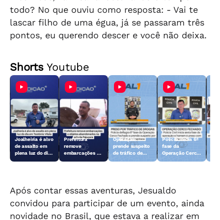
todo? No que ouviu como resposta: - Vai te
lascar filho de uma égua, já se passaram três
pontos, eu querendo descer e você não deixa.
Shorts
Youtube
Joalheiria é alvo
Prefeitura
Operação
Polícia inicia 6ª
Açã
de assalto em
remove
prende suspeito
fase da
rem
plena luz do dia
embarcações e
de tráfico de
Operação Cerco
emb
em Teotônio
objetos
drogas em
Fechado
obj
Vilela
abandonados na
Arapiraca
aba
orla da Pajuçara
orl
Após contar essas aventuras, Jesualdo
convidou para participar de um evento, ainda
novidade no Brasil, que estava a realizar em