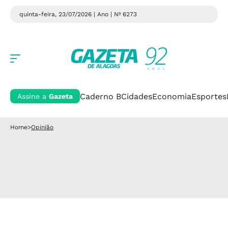
quinta-feira, 23/07/2026 | Ano
| Nº 6273
Caderno B
Cidades
Economia
Esportes
Assine a
Gazeta
Home
>
Opinião
Opinião