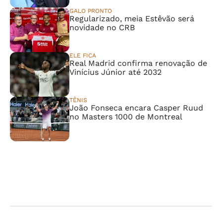
GALO PRONTO
Regularizado, meia Estêvão será
novidade no CRB
ELE FICA
Real Madrid confirma renovação de
Vinícius Júnior até 2032
TÊNIS
João Fonseca encara Casper Ruud
no Masters 1000 de Montreal