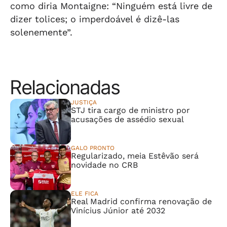
como diria Montaigne: “Ninguém está livre de
dizer tolices; o imperdoável é dizê-las
solenemente”.
Relacionadas
JUSTIÇA
STJ tira cargo de ministro por
acusações de assédio sexual
GALO PRONTO
Regularizado, meia Estêvão será
novidade no CRB
ELE FICA
Real Madrid confirma renovação de
Vinícius Júnior até 2032