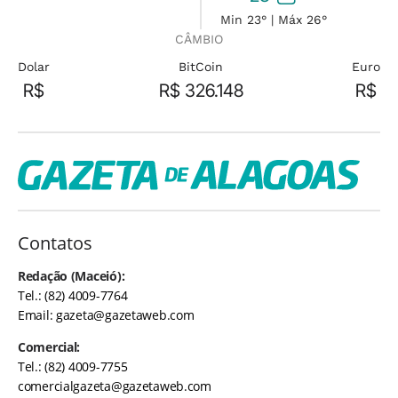
Min 23° | Máx 26°
CÂMBIO
Dolar
BitCoin
Euro
R$
R$ 326.148
R$
Contatos
Redação (Maceió):
Tel.: (82) 4009-7764
Email:
gazeta@gazetaweb.com
Comercial:
Tel.: (82) 4009-7755
comercialgazeta@gazetaweb.com