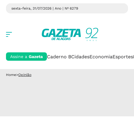
sexta-feira, 31/07/2026 | Ano
| Nº 6279
Caderno B
Cidades
Economia
Esportes
Assine a
Gazeta
Home
>
Opinião
Opinião