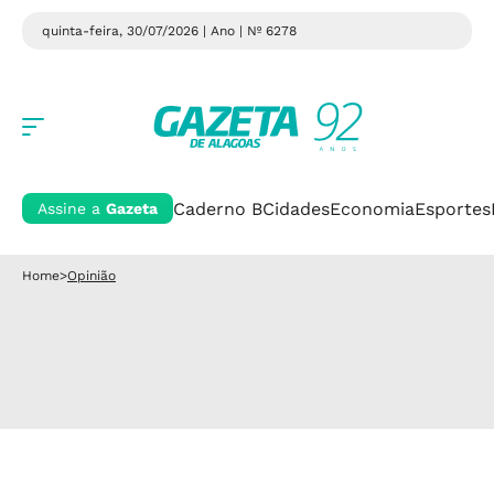
quinta-feira, 30/07/2026 | Ano
| Nº 6278
Caderno B
Cidades
Economia
Esportes
Assine a
Gazeta
Home
>
Opinião
Opinião