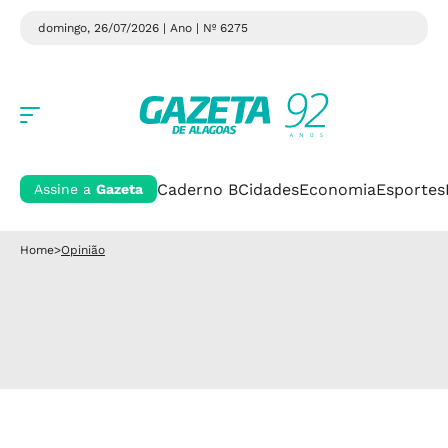
domingo, 26/07/2026 | Ano
| Nº 6275
Caderno B
Cidades
Economia
Esportes
Assine a
Gazeta
Home
>
Opinião
Opinião