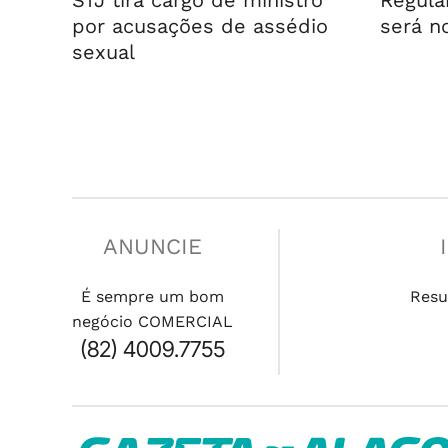
STJ tira cargo de ministro
Regula
por acusações de assédio
será n
sexual
ANUNCIE
É sempre um bom
Resu
negócio COMERCIAL
(82) 4009.7755