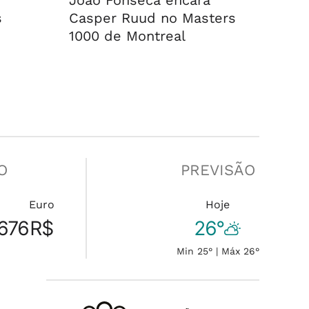
João Fonseca encara
s
Casper Ruud no Masters
1000 de Montreal
O
PREVISÃO
Euro
Hoje
676
R$
26°
Min 25° | Máx 26°