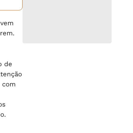
jovem
arem.
o de
atenção
s com
os
o.