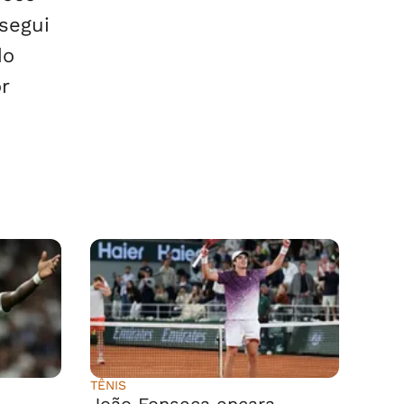
segui
do
r
TÊNIS