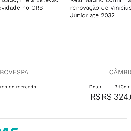
rizado, meia Estêvão
Real Madrid confirma
ovidade no CRB
renovação de Viníciu
Júnior até 2032
IBOVESPA
CÂMBI
mo do mercado:
Dolar
BitCoin
R$
R$ 324.