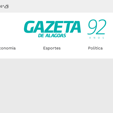
26°
conomia
Esportes
Política