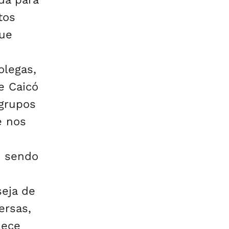
tos
gue
olegas,
e Caicó
 grupos
e nos
o sendo
seja de
ersas,
nece