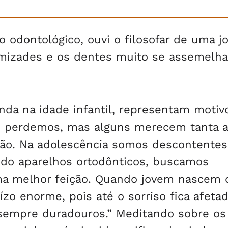
o odontológico, ouvi o filosofar de uma 
amizades e os dentes muito se assemelh
da na idade infantil, representam motiv
os perdemos, mas alguns merecem tanta 
ão. Na adolescência somos descontente
ndo aparelhos ortodônticos, buscamos
uma melhor feição. Quando jovem nascem 
ízo enorme, pois até o sorriso fica afetad
sempre duradouros.” Meditando sobre os