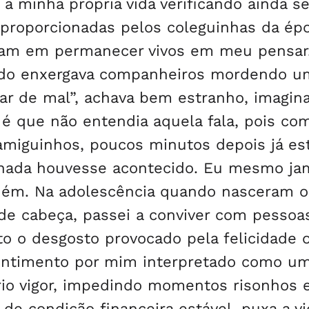
 a minha própria vida verificando ainda 
proporcionadas pelos coleguinhas da ép
imam em permanecer vivos em meu pensar
ndo enxergava companheiros mordendo u
car de mal”, achava bem estranho, imagin
 é que não entendia aquela fala, pois co
amiguinhos, poucos minutos depois já e
nada houvesse acontecido. Eu mesmo ja
guém. Na adolescência quando nasceram o
 de cabeça, passei a conviver com pessoa
o o desgosto provocado pela felicidade 
entimento por mim interpretado como um
rio vigor, impedindo momentos risonhos e
de condição financeira estável, puxa a vi