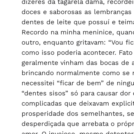
dizeres da tagarela dama, recordei
doces e saborosas as lembranças 
dentes de leite que possuí e te
Recordo na minha meninice, qua
outro, enquanto gritavam: “Vou fi
como isso poderia acontecer. Fato
geralmente vinham das bocas de 
brincando normalmente como se 
necessitei “ficar de bem” de nin
“dentes sisos” só para causar dor
complicadas que deixavam explicit
prosperidade dos semelhantes, s
desperdiçada que arrebata o próp
amor. O invejoso, mesmo detentor 