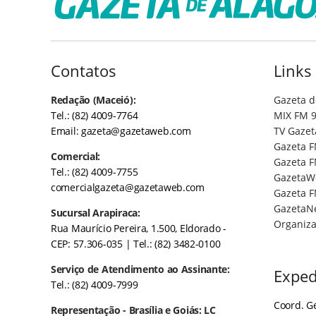
Contatos
Links
Redação (Maceió):
Gazeta d
Tel.: (82) 4009-7764
MIX FM 9
Email:
gazeta@gazetaweb.com
TV Gazet
Gazeta F
Comercial:
Gazeta F
Tel.: (82) 4009-7755
GazetaW
comercialgazeta@gazetaweb.com
Gazeta F
GazetaN
Sucursal Arapiraca:
Organiza
Rua Maurício Pereira, 1.500, Eldorado -
CEP: 57.306-035
| Tel.: (82) 3482-0100
Serviço de Atendimento ao Assinante:
Exped
Tel.: (82) 4009-7999
Coord. Ge
Representação - Brasília e Goiás: LC