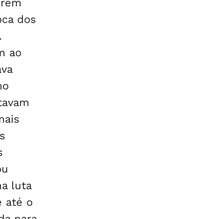
serem
oca dos
.
m ao
ava
mo
stavam
mais
s
s
ou
a luta
 até o
da para