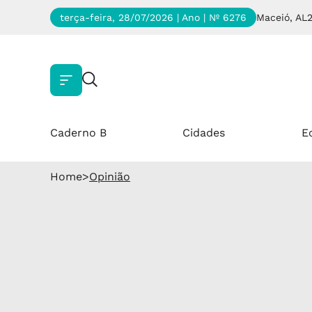
terça-feira, 28/07/2026 | Ano
| Nº 6276
Maceió, AL
Caderno B
Cidades
E
Home
>
Opinião