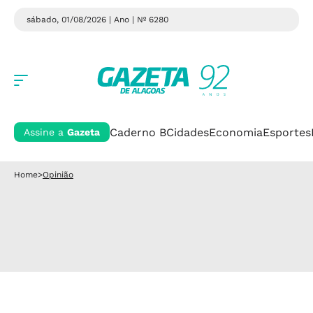
sábado, 01/08/2026 | Ano
| Nº 6280
Caderno B
Cidades
Economia
Esportes
Assine a
Gazeta
Home
>
Opinião
Opinião