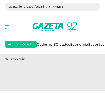
quinta-feira, 23/07/2026 | Ano
| Nº 6273
Caderno B
Cidades
Economia
Esportes
Assine a
Gazeta
Home
>
Opinião
Opinião