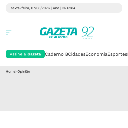
sexta-feira, 07/08/2026 | Ano
| Nº 6284
Caderno B
Cidades
Economia
Esportes
Assine a
Gazeta
Home
>
Opinião
Opinião