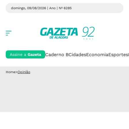
domingo, 09/08/2026 | Ano
| Nº 6285
Caderno B
Cidades
Economia
Esportes
Assine a
Gazeta
Home
>
Opinião
Opinião