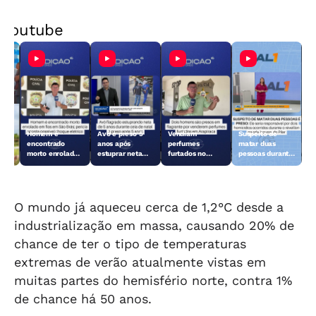
Youtube
Homem é
Avô é preso 5
Vendiam
Suspeito de
ira
encontrado
anos após
perfumes
matar duas
morto enrolado
estuprar neta
furtados no
pessoas durante
em fios em São
durante ceia de
Centro de
o réveillon no
Brás
Natal
Arapiraca e
Pilar é preso
acabaram
presos
hc
O mundo já aqueceu cerca de 1,2°C desde a
industrialização em massa, causando 20% de
chance de ter o tipo de temperaturas
extremas de verão atualmente vistas em
muitas partes do hemisfério norte, contra 1%
de chance há 50 anos.