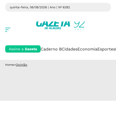
quinta-feira, 06/08/2026 | Ano
| Nº 6282
Caderno B
Cidades
Economia
Esportes
Assine a
Gazeta
Home
>
Opinião
Opinião