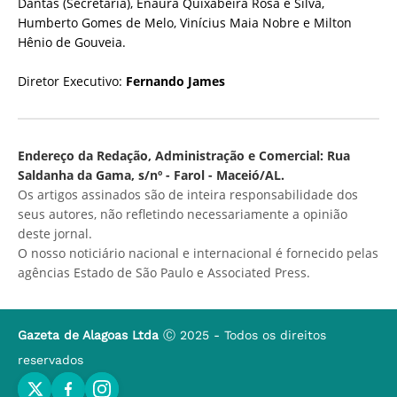
Dantas (Secretária), Enaura Quixabeira Rosa e Silva,
Humberto Gomes de Melo, Vinícius Maia Nobre e Milton
Hênio de Gouveia.
Diretor Executivo:
Fernando James
Endereço da Redação, Administração e Comercial: Rua
Saldanha da Gama, s/nº - Farol - Maceió/AL.
Os artigos assinados são de inteira responsabilidade dos
seus autores, não refletindo necessariamente a opinião
deste jornal.
O nosso noticiário nacional e internacional é fornecido pelas
agências Estado de São Paulo e Associated Press.
Gazeta de Alagoas Ltda
Ⓒ 2025 - Todos os direitos
reservados