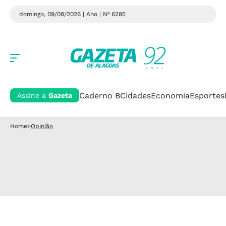
domingo, 09/08/2026 | Ano
| Nº 6285
Caderno B
Cidades
Economia
Esportes
Assine a
Gazeta
Home
>
Opinião
Opinião