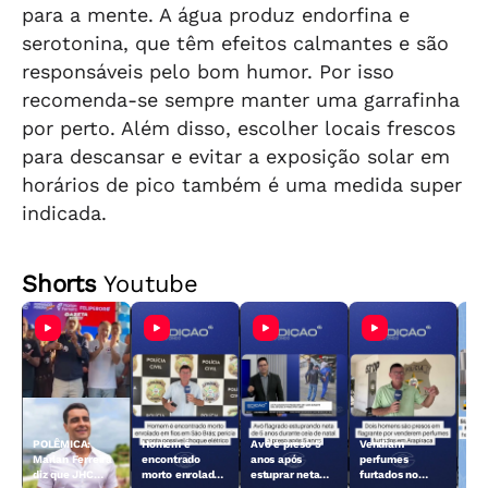
para a mente. A água produz endorfina e
serotonina, que têm efeitos calmantes e são
responsáveis pelo bom humor. Por isso
recomenda-se sempre manter uma garrafinha
por perto. Além disso, escolher locais frescos
para descansar e evitar a exposição solar em
horários de pico também é uma medida super
indicada.
Shorts
Youtube
POLÊMICA:
Homem é
Avô é preso 5
Vendiam
Sus
Marlan Ferreira
encontrado
anos após
perfumes
mat
diz que JHC
morto enrolado
estuprar neta
furtados no
pes