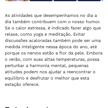
traiu aliados:
em fios em São
durante ceia de
Centro de
o r
“Não tem
Brás
Natal
Arapiraca e
Pil
palavra”
acabaram
#tvgazeta
presos
#alagoas #jhc
As atividades que desempenhamos no dia a
dia também contribuem com o nosso humor.
Se o calor estressa, é indicado fazer algo que
relaxe, como yoga e meditação. Evitar
discussões acaloradas também pode ser uma
medida inteligente nessa época do ano, até
porque os nervos estão a flor da pele. Embora
o verão, com suas altas temperaturas, possa
perturbar a harmonia mental, pequenas
atitudes podem nos ajudar a reencontrar o
equilíbrio e desfrutar o melhor que esta
estação oferece.