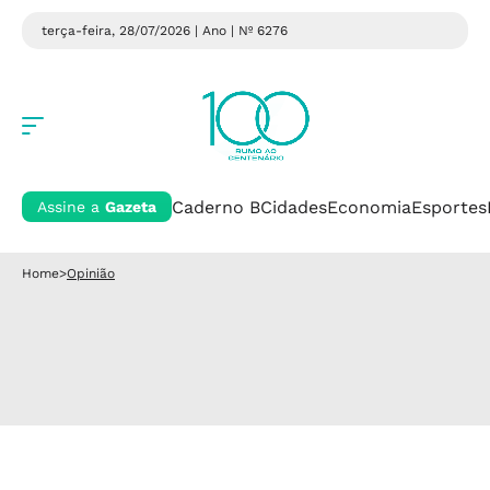
terça-feira, 28/07/2026 | Ano
| Nº 6276
Caderno B
Cidades
Economia
Esportes
Assine a
Gazeta
Home
>
Opinião
Opinião