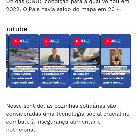
Unidas (ONU), condição para a qual voltou em
2022. O País havia saído do mapa em 2014.
Youtube
Vídeo mostra
Feminicídio em
Hemoal faz
Caso da bebida
lher
torcedor sendo
AL: mulher é
apelo urgente
em feira de AL
mes
espancado antes
assassinada e ex
após estoque de
ganha novo
de jogo em
é o principal
sangue chegar
capítulo; veja o
Maceió
suspeito
ao nível crítico
que foi feito
Nesse sentido, as cozinhas solidárias são
consideradas uma tecnologia social crucial no
combate à insegurança alimentar e
nutricional.