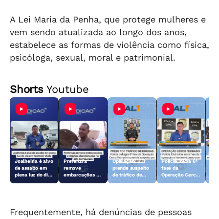
A Lei Maria da Penha, que protege mulheres e
vem sendo atualizada ao longo dos anos,
estabelece as formas de violência como física,
psicóloga, sexual, moral e patrimonial.
Shorts
Youtube
Joalheiria é alvo
Prefeitura
Operação
Polícia inicia 6ª
Açã
de assalto em
remove
prende suspeito
fase da
rem
plena luz do dia
embarcações e
de tráfico de
Operação Cerco
emb
em Teotônio
objetos
drogas em
Fechado
obj
Vilela
abandonados na
Arapiraca
aba
orla da Pajuçara
orl
Frequentemente, há denúncias de pessoas