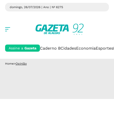
domingo, 26/07/2026 | Ano
| Nº 6275
Caderno B
Cidades
Economia
Esportes
Assine a
Gazeta
Home
>
Opinião
.