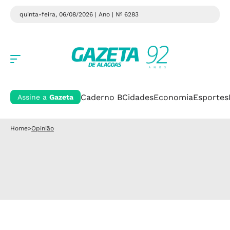
quinta-feira, 06/08/2026 | Ano
| Nº 6283
Caderno B
Cidades
Economia
Esportes
Assine a
Gazeta
Home
>
Opinião
.