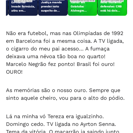
 e
Ex-marido
Justiça manda
Itamar em
Novo momento
mem
invade farmácia,
prender neto
Goiatuba:
defensivo: CRB
A
atira em
suspeito de
Alvinegro
está há dois
funcionária e
matar a avó de
trabalha com
jogos sem sofrer
 o
foge; vídeo
85 anos
logística
gols - 31/7/26
mostra suspeito
diferente para
levar técnico a
Goiás - 31/7/26
Não era futebol, mas nas Olimpíadas de 1992
em Barcelona foi a mesma coisa. A TV ligada,
o cigarro do meu pai acesso… A fumaça
deixava uma névoa tão boa no quarto!
Marcelo Negrão fez ponto! Brasil foi ouro!
OURO!
As memórias são o nosso ouro. Sempre que
sinto aquele cheiro, vou para o alto do pódio.
Lá na minha vó Tereza era igualzinho.
Domingo cedo. TV ligada no Ayrton Senna.
Tema da vitória. O macarrão ia saindo junto