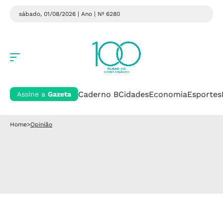
sábado, 01/08/2026 | Ano
| Nº 6280
Caderno B
Cidades
Economia
Esportes
Assine a
Gazeta
Home
>
Opinião
.