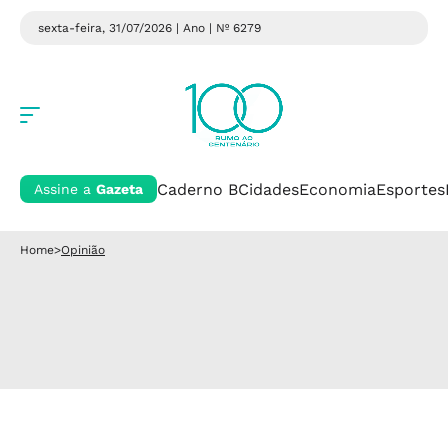
sexta-feira, 31/07/2026 | Ano
| Nº 6279
Caderno B
Cidades
Economia
Esportes
Assine a
Gazeta
Home
>
Opinião
.