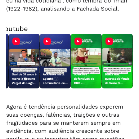
eu na vida cotidiana”, como lembra Goffman
(1922-1982), analisando a Fachada Social.
Youtube
:
Gari de 31 anos é
Acidente mata
Soluções
Datas das
morto a tiros no
agente
defensivas do
quartas de finais
a
Vergel do Lago,
comunitária de
CRB -
da Série D
em Maceió
saúde em
30/07/2026
definidas -
as
Palmeira dos
30/07/2026
Índios
Agora é tendência personalidades exporem
suas doenças, falências, traições e outras
fragilidades para se manterem sempre em
evidência, com audiência crescente sobre
aquilo que os incautos têm como questões