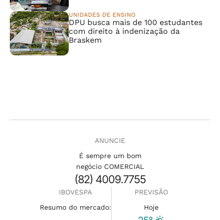
UNIDADES DE ENSINO
DPU busca mais de 100 estudantes
com direito à indenização da
Braskem
ANUNCIE
É sempre um bom
negócio COMERCIAL
(82) 4009.7755
IBOVESPA
PREVISÃO
Resumo do mercado:
Hoje