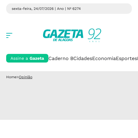
sexta-feira, 24/07/2026 | Ano
| Nº 6274
Caderno B
Cidades
Economia
Esportes
Assine a
Gazeta
Home
>
Opinião
.