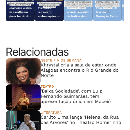
Joalheiria é alvo
Prefeitura
Operação
Polícia inicia 6ª
Açã
de assalto em
remove
prende suspeito
fase da
rem
plena luz do dia
embarcações e
de tráfico de
Operação Cerco
emb
em Teotônio
objetos
drogas em
Fechado
obj
Vilela
abandonados na
Arapiraca
aba
orla da Pajuçara
orl
Relacionadas
NESTE FIM DE SEMANA
Khrystal cria a sala de estar onde
Alagoas encontra o Rio Grande do
Norte
TEATRO
‘Baixa Sociedade’, com Luiz
Fernando Guimarães, tem
apresentação única em Maceió
LITERATURA
Carlito Lima lança ‘Helena, da Rua
das Árvores’ no Theatro Homerinho