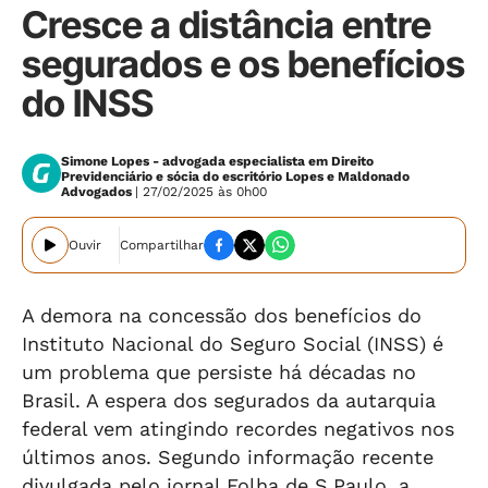
Cresce a distância entre
segurados e os benefícios
do INSS
Simone Lopes - advogada especialista em Direito
Previdenciário e sócia do escritório Lopes e Maldonado
Advogados
| 27/02/2025 às 0h00
Ouvir
Compartilhar
A demora na concessão dos benefícios do
Instituto Nacional do Seguro Social (INSS) é
um problema que persiste há décadas no
Brasil. A espera dos segurados da autarquia
federal vem atingindo recordes negativos nos
últimos anos. Segundo informação recente
divulgada pelo jornal Folha de S.Paulo, a