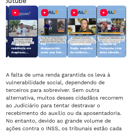
Youtube
Dupla invade
Pet
Operação Face
Acidente na
 10
residência em
desaparecido:
Dupla: suspeitos
Fernandes Lima
Arapiraca;
envie uma foto
de violência
deixa trânsito
morador reage e
do animal para a
sexual contra
lento
consegue
TV Gazeta
crianças e
imobilizar um
adolescentes
dos suspeitos
são presos
A falta de uma renda garantida os leva à
vulnerabilidade social, dependendo de
terceiros para sobreviver. Sem outra
alternativa, muitos desses cidadãos recorrem
ao Judiciário para tentar destravar o
recebimento do auxílio ou da aposentadoria.
No entanto, devido ao grande volume de
ações contra o INSS, os tribunais estão cada