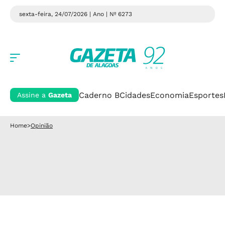
sexta-feira, 24/07/2026 | Ano
| Nº 6273
Caderno B
Cidades
Economia
Esportes
Assine a
Gazeta
Home
>
Opinião
Recordes negativos