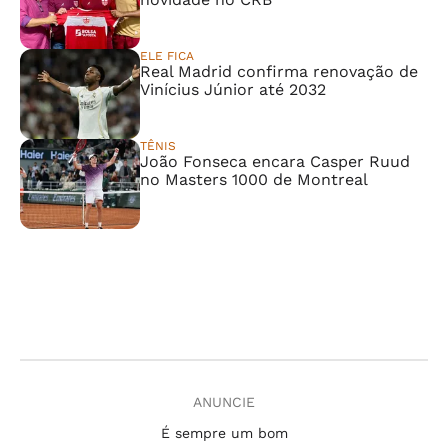
ELE FICA
Real Madrid confirma renovação de
Vinícius Júnior até 2032
TÊNIS
João Fonseca encara Casper Ruud
no Masters 1000 de Montreal
ANUNCIE
É sempre um bom