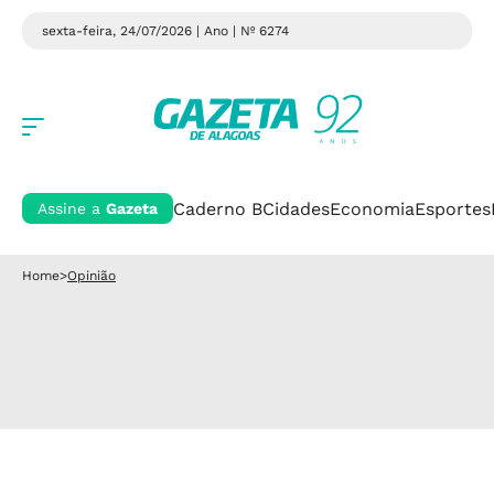
sexta-feira, 24/07/2026 | Ano
| Nº 6274
Caderno B
Cidades
Economia
Esportes
Assine a
Gazeta
Home
>
Opinião
Editorial