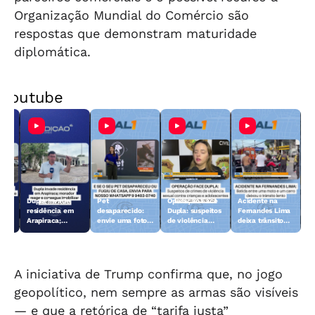
Organização Mundial do Comércio são
respostas que demonstram maturidade
diplomática.
Youtube
Dupla invade
Pet
Operação Face
Acidente na
 10
residência em
desaparecido:
Dupla: suspeitos
Fernandes Lima
Arapiraca;
envie uma foto
de violência
deixa trânsito
morador reage e
do animal para a
sexual contra
lento
consegue
TV Gazeta
crianças e
imobilizar um
adolescentes
dos suspeitos
são presos
A iniciativa de Trump confirma que, no jogo
geopolítico, nem sempre as armas são visíveis
— e que a retórica de “tarifa justa”