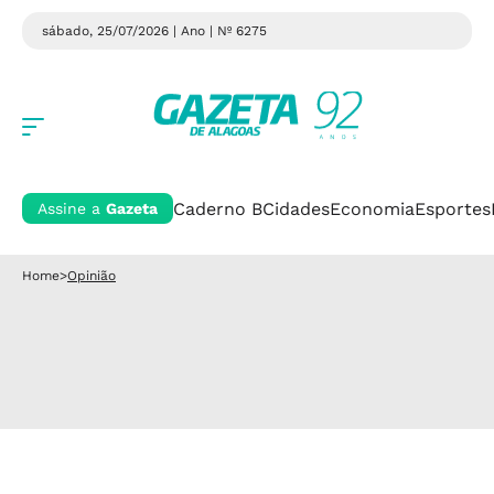
sábado, 25/07/2026 | Ano
| Nº 6275
Caderno B
Cidades
Economia
Esportes
Assine a
Gazeta
Home
>
Opinião
Editorial