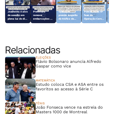
Joalheiria é alvo
Prefeitura
Operação
Polícia inicia 6ª
Açã
de assalto em
remove
prende suspeito
fase da
rem
plena luz do dia
embarcações e
de tráfico de
Operação Cerco
emb
em Teotônio
objetos
drogas em
Fechado
obj
Vilela
abandonados na
Arapiraca
aba
orla da Pajuçara
orl
Relacionadas
ELEIÇÕES
Flávio Bolsonaro anuncia Alfredo
Gaspar como vice
MATEMÁTICA
Estudo coloca CSA e ASA entre os
favoritos ao acesso à Série C
TÊNIS
João Fonseca vence na estreia do
Masters 1000 de Montreal