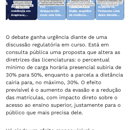
Dupla invade
Pet
Operação Face
Acidente na
 10
residência em
desaparecido:
Dupla: suspeitos
Fernandes Lima
Arapiraca;
envie uma foto
de violência
deixa trânsito
morador reage e
do animal para a
sexual contra
lento
consegue
TV Gazeta
crianças e
imobilizar um
adolescentes
dos suspeitos
são presos
O debate ganha urgência diante de uma
discussão regulatória em curso. Está em
consulta pública uma proposta que altera as
diretrizes das licenciaturas: o percentual
mínimo de carga horária presencial subiria de
30% para 50%, enquanto a parcela a distância
cairia para, no máximo, 30%. O efeito
previsível é o aumento da evasão e a redução
das matrículas, com impacto direto sobre o
acesso ao ensino superior, justamente para o
público que mais precisa dele.