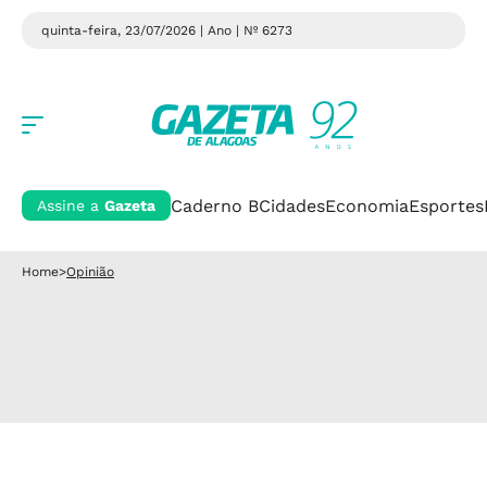
quinta-feira, 23/07/2026 | Ano
| Nº 6273
Caderno B
Cidades
Economia
Esportes
Assine a
Gazeta
Home
>
Opinião
Padrão mínimo