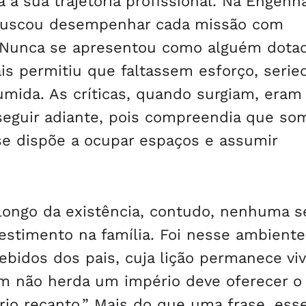
 a sua trajetória profissional. Na Engenha
e buscou desempenhar cada missão com
 Nunca se apresentou como alguém dota
ais permitiu que faltassem esforço, serie
mida. As críticas, quando surgiam, eram
seguir adiante, pois compreendia que so
e dispõe a ocupar espaços e assumir
 longo da existência, contudo, nenhuma s
estimento na família. Foi nesse ambient
cebidos dos pais, cuja lição permanece vi
m não herda um império deve oferecer o
rio recanto.” Mais do que uma frase, ess