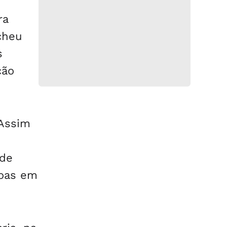
ra
cheu
s
ção
 Assim
 de
goas em