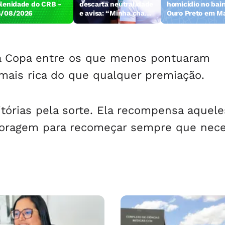
lenidade do CRB -
descarta neutralidade
homicídio no bair
4/08/2026
e avisa: “Minha chapa
Ouro Preto em M
será completa”
da Copa entre os que menos pontuaram
mais rica do que qualquer premiação.
 vitórias pela sorte. Ela recompensa aquel
 coragem para recomeçar sempre que nece