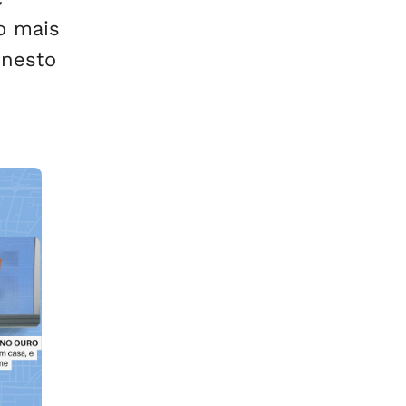
o mais
onesto