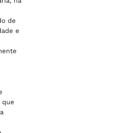
ria, na
do de
dade e
mente
e
e que
va
e