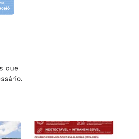
ro
aceió
es que
ssário.