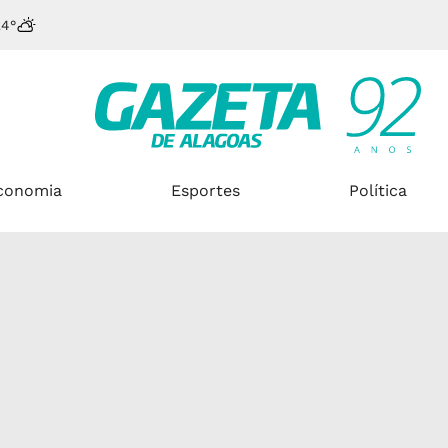
24°
conomia
Esportes
Política