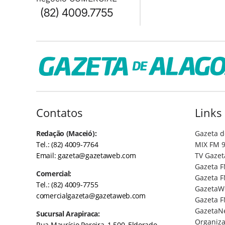
(82) 4009.7755
Contatos
Links
Redação (Maceió):
Gazeta d
Tel.: (82) 4009-7764
MIX FM 9
Email:
gazeta@gazetaweb.com
TV Gazet
Gazeta F
Comercial:
Gazeta F
Tel.: (82) 4009-7755
GazetaW
comercialgazeta@gazetaweb.com
Gazeta F
GazetaN
Sucursal Arapiraca:
Organiza
Rua Maurício Pereira, 1.500, Eldorado -