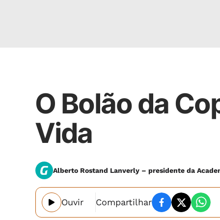
Palpites
O Bolão da Cop
Vida
Alberto Rostand Lanverly – presidente da Acade
Ouvir
Compartilhar