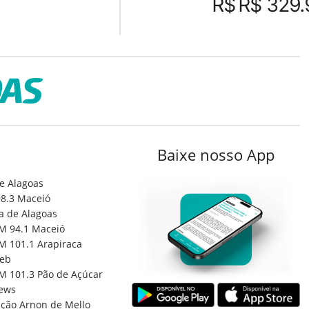
R$
R$ 329.
Baixe nosso App
e Alagoas
8.3 Maceió
a de Alagoas
M 94.1 Maceió
M 101.1 Arapiraca
eb
M 101.3 Pão de Açúcar
ews
ção Arnon de Mello