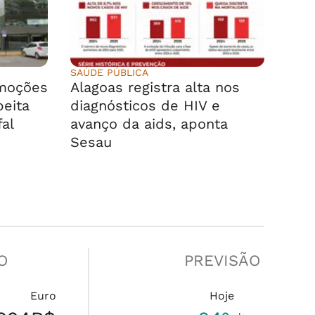
SAÚDE PÚBLICA
emoções
Alagoas registra alta nos
peita
diagnósticos de HIV e
fal
avanço da aids, aponta
Sesau
O
PREVISÃO
Euro
Hoje