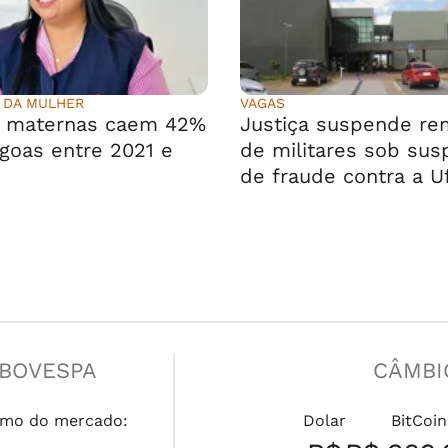
 DA MULHER
VAGAS
s maternas caem 42%
Justiça suspende r
goas entre 2021 e
de militares sob sus
de fraude contra a U
IBOVESPA
CÂMBI
mo do mercado:
Dolar
BitCoin