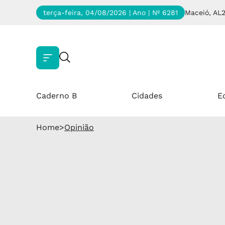
terça-feira, 04/08/2026 | Ano
| Nº 6281
Maceió, AL
Caderno B
Cidades
E
Home
>
Opinião