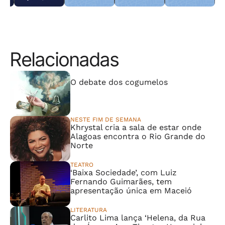
morador reage e
do animal para a
sexual contra
lento
consegue
TV Gazeta
crianças e
imobilizar um
adolescentes
dos suspeitos
são presos
Relacionadas
⠀⠀⠀⠀⠀⠀⠀⠀⠀
O debate dos cogumelos
NESTE FIM DE SEMANA
Khrystal cria a sala de estar onde
Alagoas encontra o Rio Grande do
Norte
TEATRO
‘Baixa Sociedade’, com Luiz
Fernando Guimarães, tem
apresentação única em Maceió
LITERATURA
Carlito Lima lança ‘Helena, da Rua