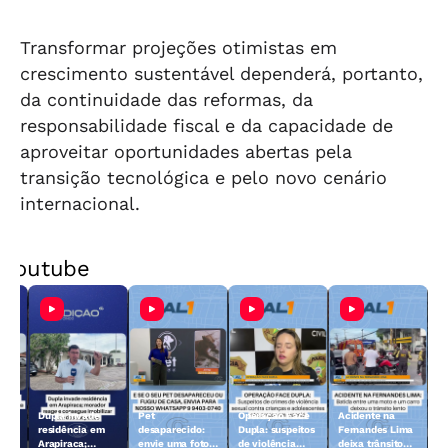
Transformar projeções otimistas em
crescimento sustentável dependerá, portanto,
da continuidade das reformas, da
responsabilidade fiscal e da capacidade de
aproveitar oportunidades abertas pela
transição tecnológica e pelo novo cenário
internacional.
Youtube
Dupla invade
Pet
Operação Face
Acidente na
 10
residência em
desaparecido:
Dupla: suspeitos
Fernandes Lima
Arapiraca;
envie uma foto
de violência
deixa trânsito