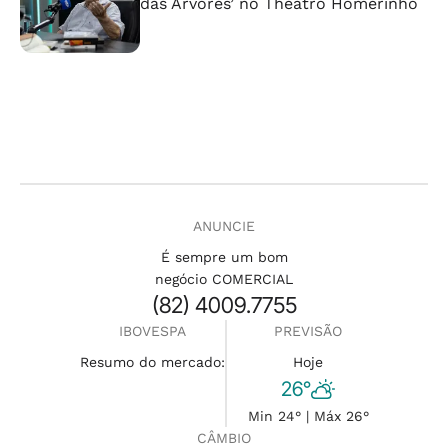
das Árvores’ no Theatro Homerinho
ANUNCIE
É sempre um bom
negócio COMERCIAL
(82) 4009.7755
IBOVESPA
PREVISÃO
Resumo do mercado:
Hoje
26°
Min 24° | Máx 26°
CÂMBIO