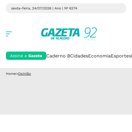
sexta-feira, 24/07/2026 | Ano
| Nº 6274
Caderno B
Cidades
Economia
Esportes
Assine a
Gazeta
Home
>
Opinião
Editorial