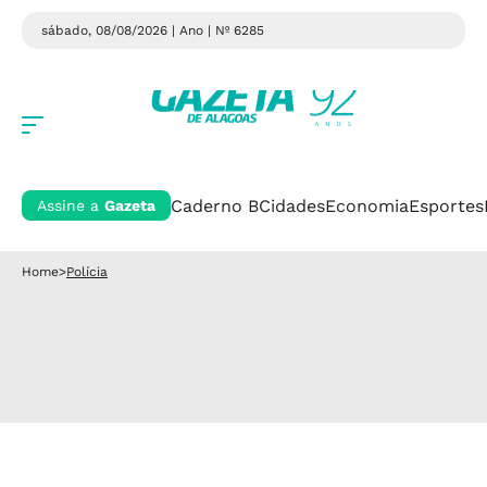
sábado, 08/08/2026 | Ano
| Nº 6285
Caderno B
Cidades
Economia
Esportes
Assine a
Gazeta
Home
>
Polícia
Polícia