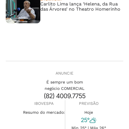
Carlito Lima lança ‘Helena, da Rua
das Árvores’ no Theatro Homerinho
ANUNCIE
É sempre um bom
negócio COMERCIAL
(82) 4009.7755
IBOVESPA
PREVISÃO
Resumo do mercado:
Hoje
25°
Min 25° | Máx 26°