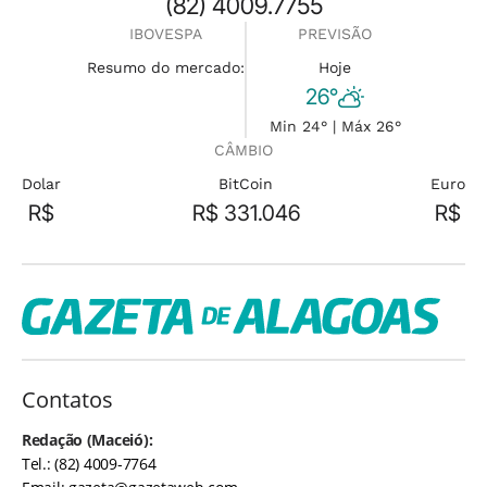
(82) 4009.7755
IBOVESPA
PREVISÃO
Resumo do mercado:
Hoje
26°
Min 24° | Máx 26°
CÂMBIO
Dolar
BitCoin
Euro
R$
R$ 331.046
R$
Contatos
Redação (Maceió):
Tel.: (82) 4009-7764