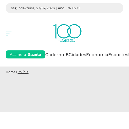
segunda-feira, 27/07/2026 | Ano
| Nº 6275
Caderno B
Cidades
Economia
Esportes
Assine a
Gazeta
Home
>
Polícia
Polícia