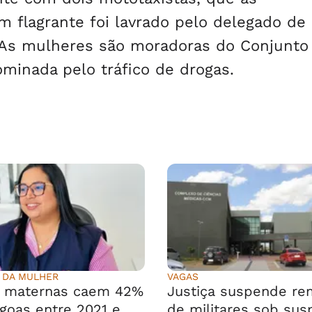
m flagrante foi lavrado pelo delegado de
. As mulheres são moradoras do Conjunto
dominada pelo tráfico de drogas.
 DA MULHER
VAGAS
s maternas caem 42%
Justiça suspende r
goas entre 2021 e
de militares sob sus