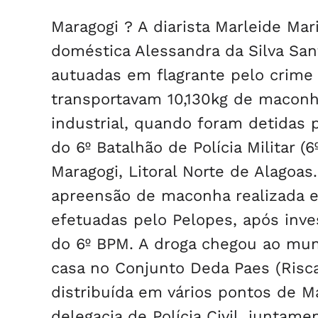
Maragogi ? A diarista Marleide Ma
doméstica Alessandra da Silva Sa
autuadas em flagrante pelo crime 
transportavam 10,130kg de maconh
industrial, quando foram detidas 
do 6º Batalhão de Polícia Militar (
Maragogi, Litoral Norte de Alagoas.
apreensão de maconha realizada e
efetuadas pelo Pelopes, após inves
do 6º BPM. A droga chegou ao muni
casa no Conjunto Deda Paes (Risca
distribuída em vários pontos de M
delegacia de Polícia Civil, juntam