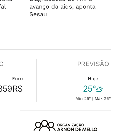
fal
avanço da aids, aponta
Sesau
O
PREVISÃO
Euro
Hoje
859
R$
25°
Min 25° | Máx 26°