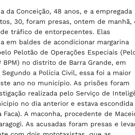
ria da Conceição, 48 anos, e a empregada
ntos, 30, foram presas, ontem de manhã, 
de tráfico de entorpecentes. Elas
a em baldes de acondicionar margarina
pelo Pelotão de Operações Especiais (Pel
6º BPM) no distrito de Barra Grande, em
 Segundo a Polícia Civil, essa foi a maior
ste ano no município. As prisões foram
tigação realizada pelo Serviço de Intelig
cípio no dia anterior e estava escondid
 Faca). A maconha, procedente de Maceió
aragogi. As acusadas foram presas e leva
ente com dois mototaxistas, que as