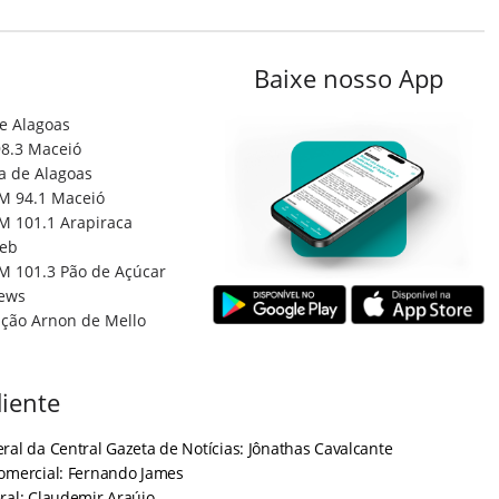
Baixe nosso App
e Alagoas
8.3 Maceió
a de Alagoas
M 94.1 Maceió
M 101.1 Arapiraca
eb
M 101.3 Pão de Açúcar
ews
ção Arnon de Mello
iente
ral da Central Gazeta de Notícias: Jônathas Cavalcante
Comercial: Fernando James
ral: Claudemir Araújo