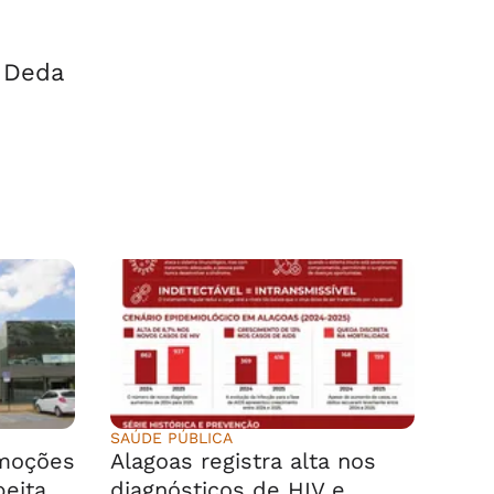
 Deda
SAÚDE PÚBLICA
emoções
Alagoas registra alta nos
peita
diagnósticos de HIV e