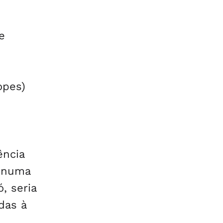
e
opes)
ência
a numa
, seria
das à