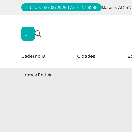
sábado, 08/08/2026 | Ano
| Nº 6285
Maceió, AL
25°
Caderno B
Cidades
E
Home
>
Polícia