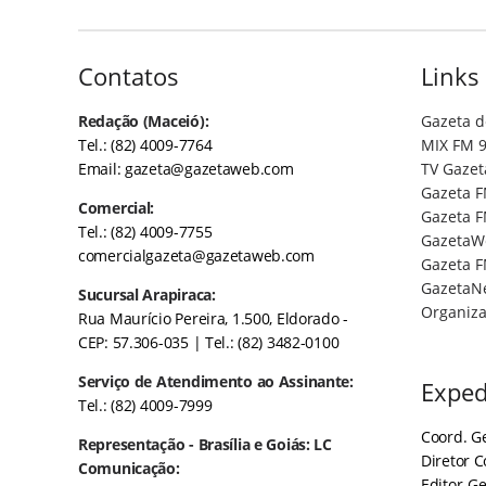
Contatos
Links
Redação (Maceió):
Gazeta d
Tel.: (82) 4009-7764
MIX FM 9
Email:
gazeta@gazetaweb.com
TV Gazet
Gazeta F
Comercial:
Gazeta F
Tel.: (82) 4009-7755
GazetaW
comercialgazeta@gazetaweb.com
Gazeta F
GazetaN
Sucursal Arapiraca:
Organiza
Rua Maurício Pereira, 1.500, Eldorado -
CEP: 57.306-035
| Tel.: (82) 3482-0100
Serviço de Atendimento ao Assinante:
Exped
Tel.: (82) 4009-7999
Coord. Ge
Representação - Brasília e Goiás: LC
Diretor 
Comunicação:
Editor-Ge