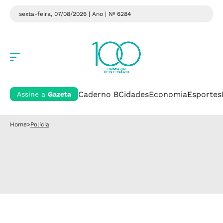
sexta-feira, 07/08/2026 | Ano
| Nº 6284
Caderno B
Cidades
Economia
Esportes
Assine a
Gazeta
Home
>
Polícia
Polícia