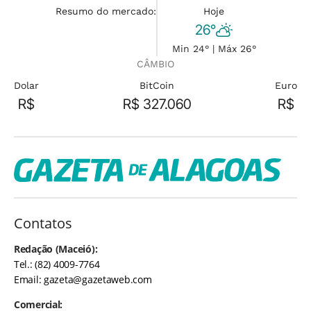
Resumo do mercado:
Hoje
26°
Min 24° | Máx 26°
CÂMBIO
Dolar
BitCoin
Euro
R$
R$ 327.060
R$
Contatos
Redação (Maceió):
Tel.: (82) 4009-7764
Email:
gazeta@gazetaweb.com
Comercial: