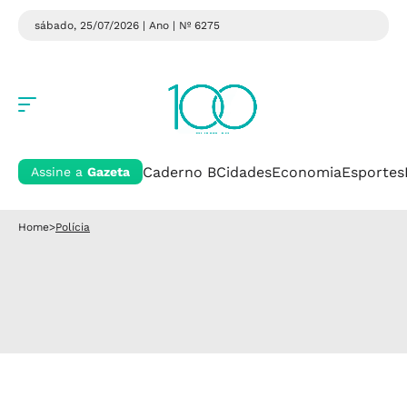
sábado, 25/07/2026 | Ano
| Nº 6275
Caderno B
Cidades
Economia
Esportes
Assine a
Gazeta
Home
>
Polícia
Polícia