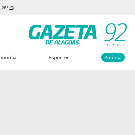
L
26°
onomia
Esportes
Política