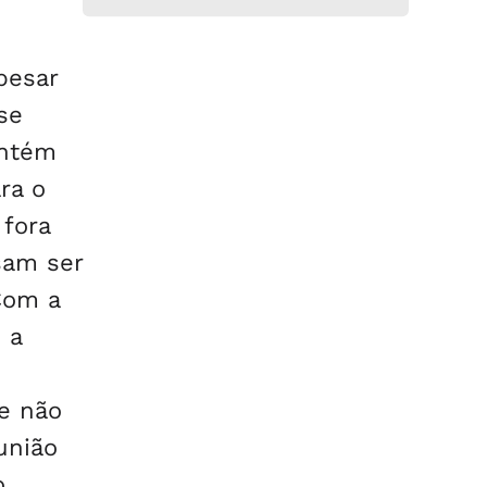
pesar
se
antém
ra o
 fora
sam ser
Com a
 a
de não
união
o