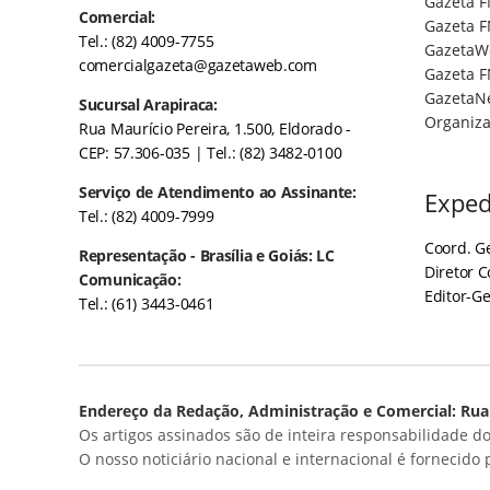
Gazeta F
Comercial:
Gazeta F
Tel.: (82) 4009-7755
GazetaW
comercialgazeta@gazetaweb.com
Gazeta F
GazetaN
Sucursal Arapiraca:
Organiza
Rua Maurício Pereira, 1.500, Eldorado -
CEP: 57.306-035
| Tel.: (82) 3482-0100
Serviço de Atendimento ao Assinante:
Exped
Tel.: (82) 4009-7999
Coord. Ge
Representação - Brasília e Goiás: LC
Diretor 
Comunicação:
Editor-Ge
Tel.: (61) 3443-0461
Endereço da Redação, Administração e Comercial: Rua 
Os artigos assinados são de inteira responsabilidade do
O nosso noticiário nacional e internacional é fornecido