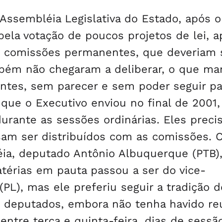
Assembléia Legislativa do Estado, após o
pela votação de poucos projetos de lei, a
s comissões permanentes, que deveriam 
ambém não chegaram a deliberar, o que m
entes, sem parecer e sem poder seguir pa
ue o Executivo enviou no final de 2001,
durante as sessões ordinárias. Eles preci
sam ser distribuídos com as comissões. 
ia, deputado Antônio Albuquerque (PTB),
atérias em pauta passou a ser do vice-
PL), mas ele preferiu seguir a tradição 
uns deputados, embora não tenha havido re
ntre terça e quinta-feira, dias de sessã