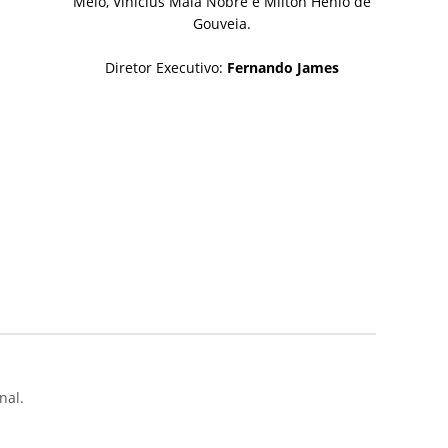
Melo, Vinícius Maia Nobre e Milton Hênio de
Gouveia.
Diretor Executivo:
Fernando James
nal.