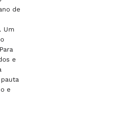
 ano de
o. Um
 o
Para
dos e
a
 pauta
do e