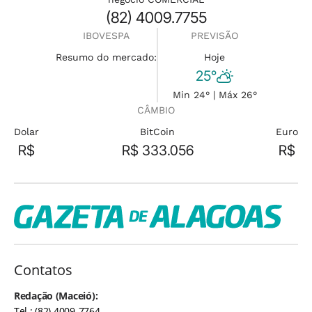
(82) 4009.7755
IBOVESPA
PREVISÃO
Resumo do mercado:
Hoje
25°
Min 24° | Máx 26°
CÂMBIO
Dolar
BitCoin
Euro
R$
R$ 333.056
R$
Contatos
Redação (Maceió):
Tel.: (82) 4009-7764