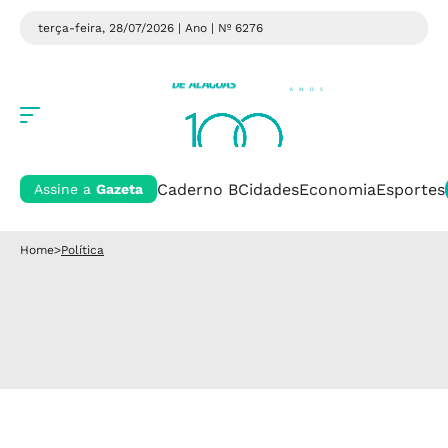
terça-feira, 28/07/2026 | Ano
| Nº 6276
Caderno B
Cidades
Economia
Esportes
Assine a
Gazeta
Home
>
Política
Política