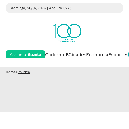
domingo, 26/07/2026 | Ano
| Nº 6275
Caderno B
Cidades
Economia
Esportes
Assine a
Gazeta
Home
>
Política
Política