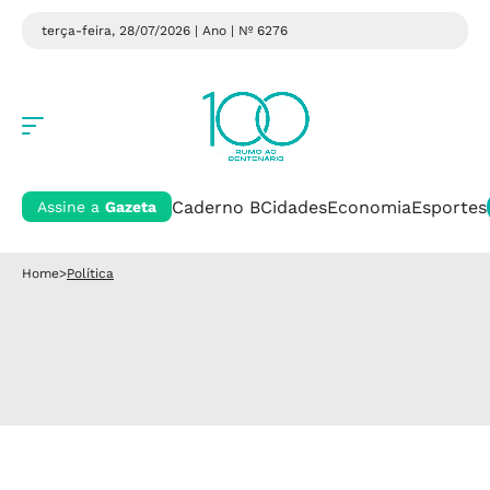
terça-feira, 28/07/2026 | Ano
| Nº 6276
Caderno B
Cidades
Economia
Esportes
Assine a
Gazeta
Home
>
Política
Política