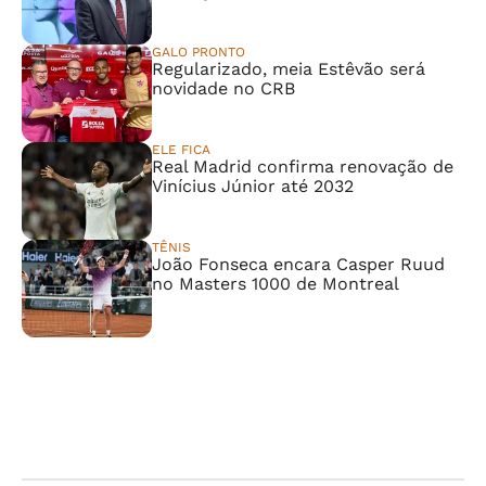
GALO PRONTO
Regularizado, meia Estêvão será
novidade no CRB
ELE FICA
Real Madrid confirma renovação de
Vinícius Júnior até 2032
TÊNIS
João Fonseca encara Casper Ruud
no Masters 1000 de Montreal