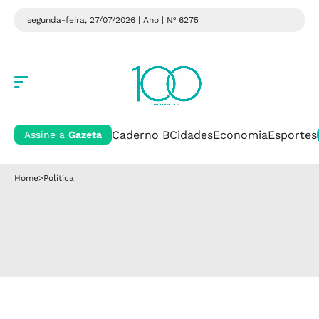
segunda-feira, 27/07/2026 | Ano
| Nº 6275
Caderno B
Cidades
Economia
Esportes
Assine a
Gazeta
Home
>
Política
Política