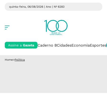
quinta-feira, 06/08/2026 | Ano
| Nº 6283
Caderno B
Cidades
Economia
Esportes
Assine a
Gazeta
Home
>
Política
Política