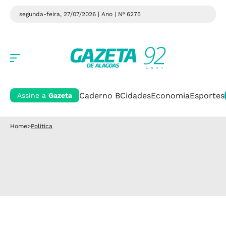
segunda-feira, 27/07/2026 | Ano
| Nº 6275
Caderno B
Cidades
Economia
Esportes
Assine a
Gazeta
Home
>
Política
reflexo na lava-jato