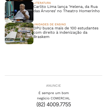
LITERATURA
Carlito Lima lança ‘Helena, da Rua
das Árvores’ no Theatro Homerinho
UNIDADES DE ENSINO
DPU busca mais de 100 estudantes
com direito à indenização da
Braskem
ANUNCIE
É sempre um bom
negócio COMERCIAL
(82) 4009.7755