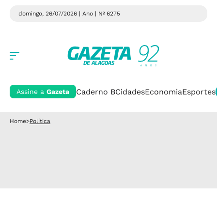
domingo, 26/07/2026 | Ano
| Nº 6275
Caderno B
Cidades
Economia
Esportes
Assine a
Gazeta
Home
>
Política
Flerte com a ditadura