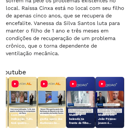
sofrem na pele os problemas existentes no
local. Raíssa Cinxa está no local com seu filho
de apenas cinco anos, que se recupera de
encefalite. Vanessa da Silva Santos luta para
manter o filho de 1 ano e três meses em
condições de recuperação de um problema
crônico, que o torna dependente de
ventilação mecânica.
Youtube
a
Com nova
Renan Filho
Mulher é
Mistério em
indicação, TJAL
ganha apoio dos
baleada na
João Pessoa:
é-
terá quatro
Barbosas de
frente do filho
jovem é
m
mulheres na
Maceió e de
de 10 anos em
encontrado