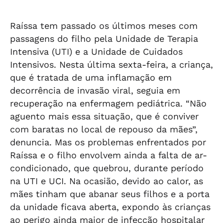
 ex-
composição do
mais um
tentativa de
morto, nu e
ntes
Pleno
membro da
assalto em SP
algemado em
família Pereira
quarto de hotel
Raíssa tem passado os últimos meses com
passagens do filho pela Unidade de Terapia
Intensiva (UTI) e a Unidade de Cuidados
Intensivos. Nesta última sexta-feira, a criança,
que é tratada de uma inflamação em
decorrência de invasão viral, seguia em
recuperação na enfermagem pediátrica. “Não
aguento mais essa situação, que é conviver
com baratas no local de repouso da mães”,
denuncia. Mas os problemas enfrentados por
Raíssa e o filho envolvem ainda a falta de ar-
condicionado, que quebrou, durante período
na UTI e UCI. Na ocasião, devido ao calor, as
mães tinham que abanar seus filhos e a porta
da unidade ficava aberta, expondo às crianças
ao perigo ainda maior de infecção hospitalar