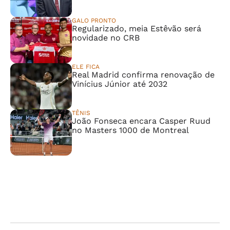
GALO PRONTO
Regularizado, meia Estêvão será
novidade no CRB
ELE FICA
Real Madrid confirma renovação de
Vinícius Júnior até 2032
TÊNIS
João Fonseca encara Casper Ruud
no Masters 1000 de Montreal