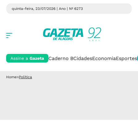
quinta-feira, 23/07/2026 | Ano
| Nº 6273
Caderno B
Cidades
Economia
Esportes
Assine a
Gazeta
Home
>
Política
Política