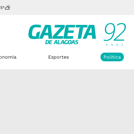
25°
onomia
Esportes
Política