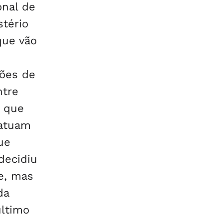
onal de
tério
que vão
ções de
ntre
, que
 atuam
ue
decidiu
e, mas
da
último