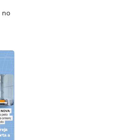
 no
reja
rta a