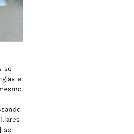
s se
rgias e
 mesmo
ssando
liares
] se