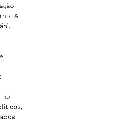
uação
rno. A
ão”,
 e
e
 no
íticos,
cados