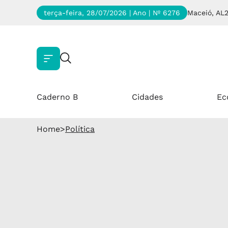
terça-feira, 28/07/2026 | Ano
| Nº 6276
Maceió, AL
Caderno B
Cidades
Ec
Home
>
Política