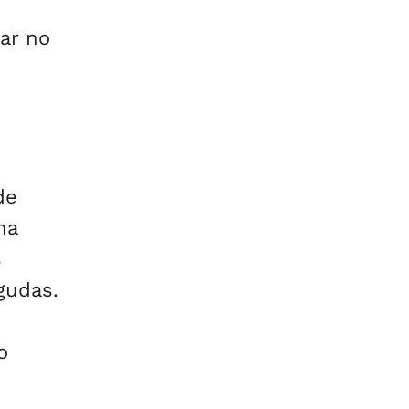
ar no
de
na
s
gudas.
o