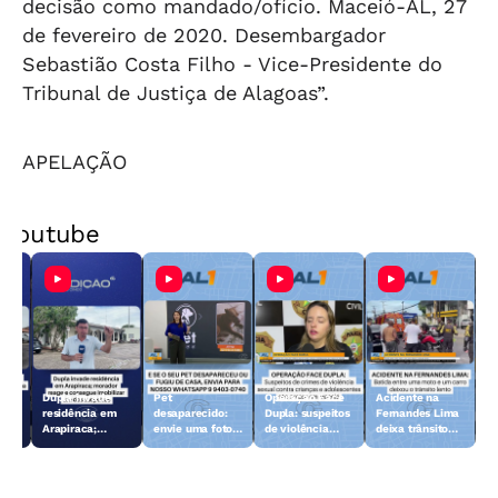
decisão como mandado/ofício. Maceió-AL, 27
de fevereiro de 2020. Desembargador
Sebastião Costa Filho - Vice-Presidente do
Tribunal de Justiça de Alagoas”.
APELAÇÃO
Youtube
Dupla invade
Pet
Operação Face
Acidente na
 10
residência em
desaparecido:
Dupla: suspeitos
Fernandes Lima
Arapiraca;
envie uma foto
de violência
deixa trânsito
morador reage e
do animal para a
sexual contra
lento
consegue
TV Gazeta
crianças e
imobilizar um
adolescentes
dos suspeitos
são presos