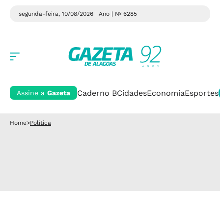
segunda-feira, 10/08/2026 | Ano
| Nº 6285
Caderno B
Cidades
Economia
Esportes
Assine a
Gazeta
Home
>
Política
Política