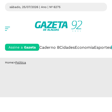
sábado, 25/07/2026 | Ano
| Nº 6275
Caderno B
Cidades
Economia
Esportes
Assine a
Gazeta
Home
>
Política
Política