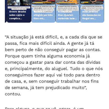
de
Árvore desaba
Homem é
Acidente no
Duas pessoas
sobre carro e
atingido por três
Eixo-Quartel:
são baleadas no
complica
tiros em
motorista bate
Vergel em
trânsito na
tentativa de
em poste e
Maceió
Leste-Oeste
homicídio no
capota
Rio
bairro Cruz das
Almas em
Maceió
“A situação já está difícil, e, a cada dia que se
passa, fica mais difícil ainda. A gente já tá
bem perto de não conseguir pagar as contas.
Porque quem tinha alguma economia já
começou a gastar para dar conta das dívidas
e, principalmente, do aluguel. Tudo o que nós
conseguimos fazer aqui vai todo para dentro
de casa, e, sem conseguir trabalhar nos fins
de semana, já tem prejudicado muito”,
contou.
Para alguns, o que se vê, agora, é um